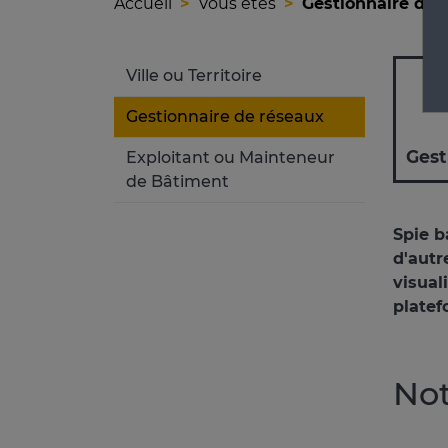
Accueil
Vous êtes
Gestionnaire de 
Ville ou Territoire
Gestionnaire de réseaux
Gest
Exploitant ou Mainteneur
de Bâtiment
Spie b
d'autr
visual
platef
Not