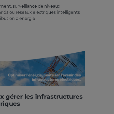
nement, surveillance de niveaux
ids ou réseaux élec­triques intel­li­gents
tribution d'énergie
x gérer les infrastructures
triques