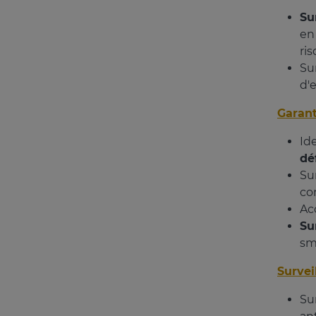
Su
en
ris
Su
d'
Garant
Id
dé
Su
co
Ac
Su
sm
Survei
Su