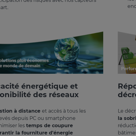
ticipation des risques avec nos capteurs
enc
art.
cacité énergétique et
Répo
onibilité des réseaux
décre
stion à distance
et accès à tous les
Le décr
levés depuis PC ou smartphone
la sobr
nimiser les
temps de coupure
réducti
rantir la fourniture d’énergie
bâtiment