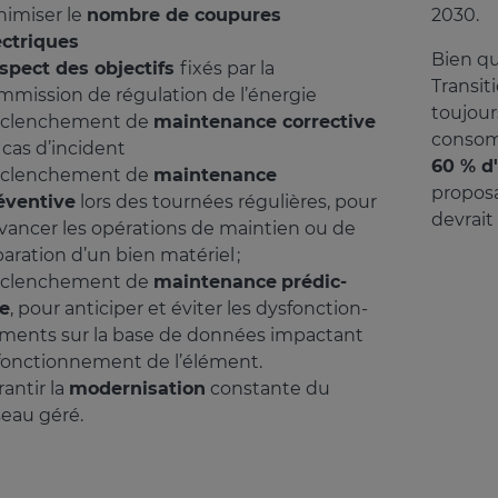
nimiser le
nombre de coupures
2030.
ectriques
Bien qu
spect des objectifs
fixés par la
Transit
mmission de régulation de l’énergie
toujour
clenchement de
maintenance corrective
consom
 cas d’incident
60 % d'
clenchement de
maintenance
proposa
éventive
lors des tour­nées régu­lières, pour
devrait
an­­cer les opéra­­tions de main­­tien ou de
a­­ra­­tion d’un bien maté­­riel ;
clenchement de
maintenance
prédic­
ve
, pour anti­ci­per et éviter les dysfonc­tion­
­ments sur la base de données impac­tant
fonc­tion­ne­ment de l’élé­ment.
an­tir la
moder­ni­sa­tion
constante du
seau géré.