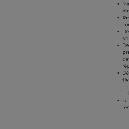
Mi
él
Re
co
Dé
en
Dé
pr
dev
rép
Dé
ti
ne
le 
Gar
ré