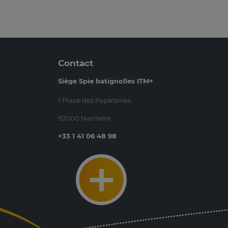
Contact
Siège Spie batignolles ITM+
1 Place des Papeteries
92000 Nanterre
+33 1 41 06 48 98