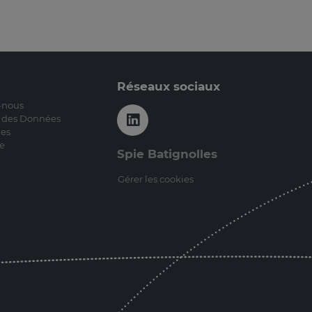
Réseaux sociaux
-nous
n des Données
les
te
Spie Batignolles
Gérer les cookies