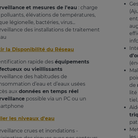
Ges
rveillance
et mesures de l'eau
: charge
(Aj
 polluants, élévations de températures,
ent
que légionelle, bactéries, virus...
aug
rveillance des installations de traitement
effi
eau
inf
Int
ir la Disponibilité du Réseau
d’o
entification rapide des
équipements
(én
fectueux ou vieillissants
Maît
rveillance des habitudes de
poi
nsommation d’eau et d’eaux usées
de
cès aux
données en temps réel
lit
rveillance
possible via un PC ou un
tiel.
artphone
Aid
tri
ller les niveaux d'eau
pat
Met
rveillance crues et inondations -
les