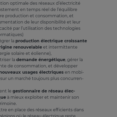
tion opti­male des réseaux d’élec­tri­cité
ustement en temps réel de l’équi­libre
re produc­tion et consom­ma­tion, et
mentation de leur dispo­ni­bi­lité et leur
­ca­cité par l’uti­li­sa­tion des tech­no­lo­gies
or­ma­tiques)
égrer la
produc­tion élec­trique crois­sante
ri­gine renou­ve­lable
et inter­mit­tente
er­gie solaire et éolienne),
ri­ser la
demande éner­gé­tique
, gérer la
nte de consom­ma­tion, et déve­lop­per
nouveaux usages élec­triques
en mobi­
é sur un marché toujours plus concur­ren­
ent le
gestion­naire de réseau élec­
que
à mieux exploi­ter et main­te­nir son
ri­moine.
tre en place des réseaux effi­cients dans
 régions où le réseau élec­trique reste