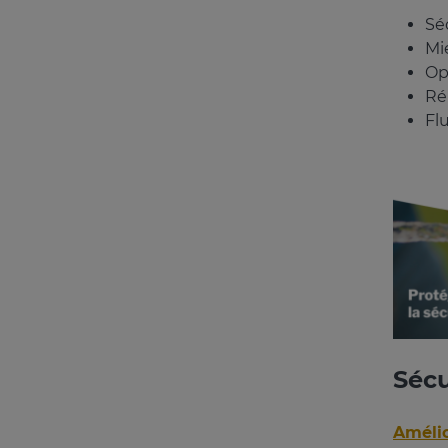
Sé
Mie
Opt
Ré
Flu
Sécu
Amélio