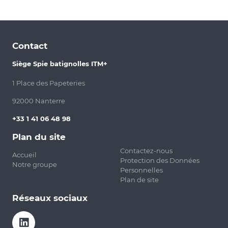
Contact
Siège Spie batignolles ITM+
1 Place des Papeteries
92000 Nanterre
+33 1 41 06 48 98
Plan du site
Contactez-nous
Accueil
Protection des Données
Notre groupe
Personnelles
Plan de site
Réseaux sociaux