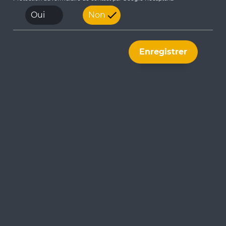
Oui
Non
Enregistrer
Contact
Siège Spie batignolles ITM+
1 Place des Papeteries
92000 Nanterre
+33 1 41 06 48 98
Plan du site
Contactez-nous
Accueil
Protection des Données
Notre groupe
Personnelles
Plan de site