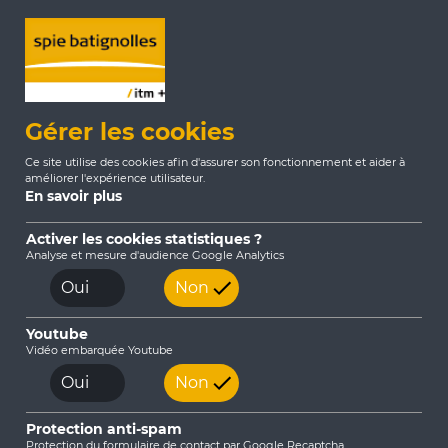
Gérer les cookies
Ce site utilise des cookies afin d'assurer son fonctionnement et aider à
améliorer l'expérience utilisateur.
En savoir plus
Activer les cookies statistiques ?
Analyse et mesure d'audience Google Analytics
Accueil
Notre Société
Oui
Non
Youtube
Vidéo embarquée Youtube
Oui
Non
Protection anti-spam
Notre Société
Protection du formulaire de contact par Google Recaptcha