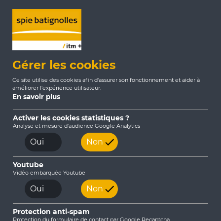
Gérer les cookies
Ce site utilise des cookies afin d'assurer son fonctionnement et aider à
améliorer l'expérience utilisateur.
En savoir plus
Activer les cookies statistiques ?
Analyse et mesure d'audience Google Analytics
Accueil
Nos Solutions
Capteurs de mesures
Oui
Non
Youtube
Capteurs météorologiques
Vidéo embarquée Youtube
Oui
Non
Instruments géotechniques
Protection anti-spam
Capteurs CO2 - Qualité de l'air
Protection du formulaire de contact par Google Recaptcha