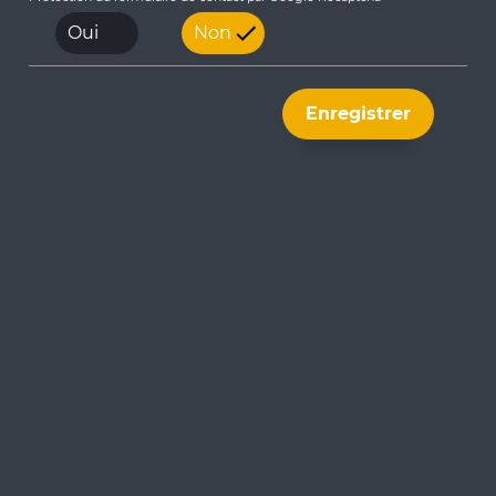
02/01/2025
Oui
Non
Bonne année 2025 !
Enregistrer
En 2024,
Spie batignolles ITM+
a renforcé son rôle
en tant qu’acteur clé des territoires connectés, en
plaçant l’innovation technologique au service de la
Smart City
, du
Smart Environment
et des
Smart
Buildings
.
Nos réalisations phares de 2024 illustrent notre
engagement à conjuguer performance, sécurité, et
durabilité pour améliorer la qualité de vie.