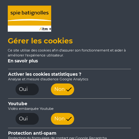
Gérer les cookies
Accueil
Actualités
2021
Ce site utilise des cookies afin d'assurer son fonctionnement et aider à
Spie batignolles lance la marque Spie
améliorer l'expérience utilisateur.
En savoir plus
batignolles ITM+
Activer les cookies statistiques ?
Analyse et mesure d'audience Google Analytics
Oui
Non
Youtube
09/09/2021
Vidéo embarquée Youtube
Spie batignolles lance la marque Spie
Oui
Non
batignolles ITM+
Protection anti-spam
Protection du formulaire de contact par Google Recaptcha