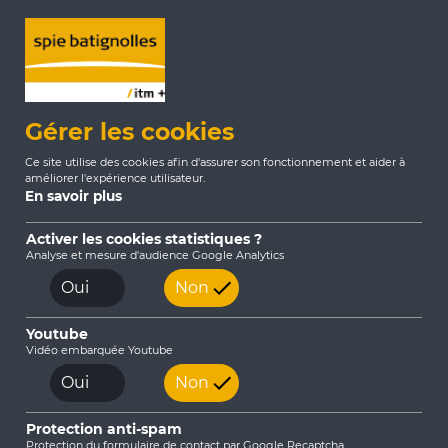
Gérer les cookies
Ce site utilise des cookies afin d'assurer son fonctionnement et aider à
améliorer l'expérience utilisateur.
En savoir plus
Activer les cookies statistiques ?
Analyse et mesure d'audience Google Analytics
Accueil
Actualités
2021
Oui
Non
Youtube
2026
Vidéo embarquée Youtube
Oui
Non
2025
Protection anti-spam
2024
Protection du formulaire de contact par Google Recaptcha