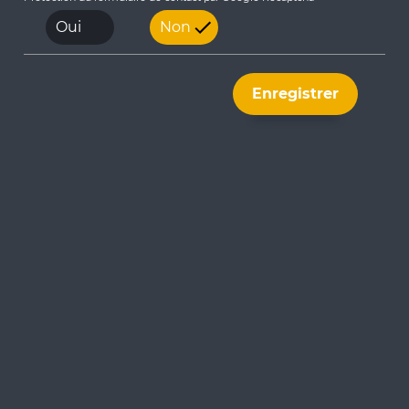
2023
Oui
Non
2021
Enregistrer
Spie batignolles lance la marque Spie batignolles ITM+
Réseau d’IoT destiné à des applications pour la smart
city à Arles
Démonstrateur Smart au siège régional IDF de Spie
batignolles
Contrôle du réseau d’eau et d’énergie géothermique
d’un écoquartier à Grenoble
2021